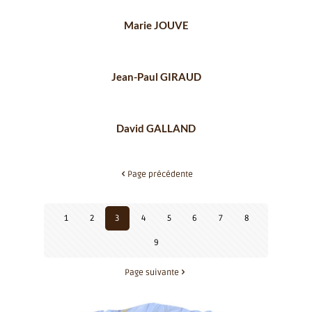
Marie JOUVE
Jean-Paul GIRAUD
David GALLAND
Page précédente
1
2
3
4
5
6
7
8
9
Page suivante