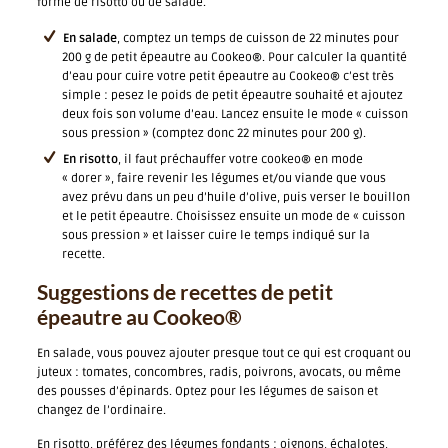
forme de risotto ou de salade.
En salade
, comptez un temps de cuisson de 22 minutes pour
200 g de petit épeautre au Cookeo®. Pour calculer la quantité
d’eau pour cuire votre petit épeautre au Cookeo® c’est très
simple : pesez le poids de petit épeautre souhaité et ajoutez
deux fois son volume d’eau. Lancez ensuite le mode « cuisson
sous pression » (comptez donc 22 minutes pour 200 g).
En risotto
, il faut préchauffer votre cookeo® en mode
« dorer », faire revenir les légumes et/ou viande que vous
avez prévu dans un peu d’huile d’olive, puis verser le bouillon
et le petit épeautre. Choisissez ensuite un mode de « cuisson
sous pression » et laisser cuire le temps indiqué sur la
recette.
Suggestions de recettes de petit
épeautre au Cookeo®
En salade, vous pouvez ajouter presque tout ce qui est croquant ou
juteux : tomates, concombres, radis, poivrons, avocats, ou même
des pousses d’épinards. Optez pour les légumes de saison et
changez de l’ordinaire.
En risotto, préférez des légumes fondants : oignons, échalotes,