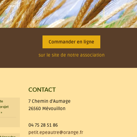
Commander en ligne
sur le site de notre association
CONTACT
7 Chemin d'Aumage
te
projet
26560 Mévouillon
 »
04 75 28 51 86
petit.epeautre@orange.fr
it épeautre