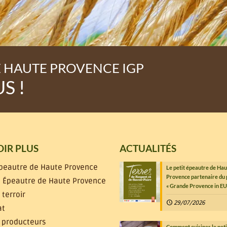
E HAUTE PROVENCE IGP
S !
OIR PLUS
ACTUALITÉS
Épeautre de Haute Provence
Le petit épeautre de Hau
Provence partenaire du 
it Épeautre de Haute Provence
« Grande Provence in EU
 terroir
29/07/2026
at
 producteurs
Comment cuisiner le pet